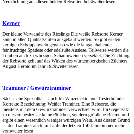
Neuzüchtung aus diesen beiden Rebsorten heißtweiter lesen
Kerner
Der kleine Verwandte des Rieslings Die weiße Rebsorte Kerner
kann in allen Qualitätsstufen ausgebaut werden. So gibt es den
kernigen Schoppenwein genauso wie die langanahaltende
feinfruchtige Spätlese oder edelsüße Auslese. Teilweise werden die
Trauben auch zu würzigen Schaumweinen versektet. Die Züchtung
der Rebsorte geht auf das Wirken des württembergischen Züchters
August Herold im Jahr 1929weiter lesen
Traminer / Gewürztraminer
Sächsische Spezialität – auch für Winzersekte und Tresterbrände
Korrekte Bezeichnung: Weißer Traminer. Eine Rebsorte, die
meistens mit dem Gewürz­tra­miner verwech­selt wird. Im Gegen­satz
zu diesem besitzt sie keine rötlichen, sondern grün­liche Beeren und
ergibt einen wesent­lich weniger würzigen Wein. Aus diesem Grund
ist der Traminer auch im Laufe der letzten 150 Jahre immer mehr
vomweiter lesen