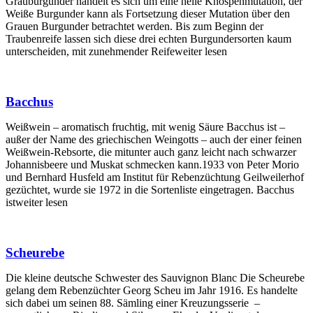
Grauburgunder handelt es sich um eine helle Knospenmutation, der
Weiße Burgunder kann als Fortsetzung dieser Mutation über den
Grauen Burgunder betrachtet werden. Bis zum Beginn der
Traubenreife lassen sich diese drei echten Burgundersorten kaum
unterscheiden, mit zunehmender Reifeweiter lesen
Bacchus
Weißwein – aromatisch fruchtig, mit wenig Säure Bacchus ist –
außer der Name des griechischen Weingotts – auch der einer feinen
Weißwein-Rebsorte, die mitunter auch ganz leicht nach schwarzer
Johannisbeere und Muskat schmecken kann.1933 von Peter Morio
und Bernhard Husfeld am Institut für Rebenzüchtung Geilweilerhof
gezüchtet, wurde sie 1972 in die Sortenliste eingetragen. Bacchus
istweiter lesen
Scheurebe
Die kleine deutsche Schwester des Sauvignon Blanc Die Scheurebe
gelang dem Rebenzüchter Georg Scheu im Jahr 1916. Es handelte
sich dabei um seinen 88. Sämling einer Kreuzungsserie –