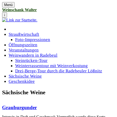
Menü
Weinschank Walter
i
Straußwirtschaft
Foto-Impressionen
Öffnungszeiten
Veranstaltungen
Weinwandern in Radebeul
Steinrücken-Tour
Weinterrassentour mit Weinverkostung
Drei-Berge-Tour durch die Radebeuler Lößnitz
Sächsische Weine
Geschenkidee
Sächsische Weine
Grauburgunder
Intensiv in Duft und Geschmack Vermutlich wurde diese Sorte