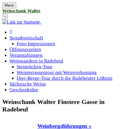
Menü
Weinschank Walter
i
Straußwirtschaft
Foto-Impressionen
Öffnungszeiten
Veranstaltungen
Weinwandern in Radebeul
Steinrücken-Tour
Weinterrassentour mit Weinverkostung
Drei-Berge-Tour durch die Radebeuler Lößnitz
Sächsische Weine
Geschenkidee
Weinschank Walter Finstere Gasse in
Radebeul
Weinbergsführungen »