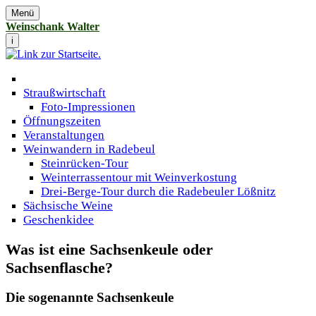
Menü
Weinschank Walter
i
Straußwirtschaft
Foto-Impressionen
Öffnungszeiten
Veranstaltungen
Weinwandern in Radebeul
Steinrücken-Tour
Weinterrassentour mit Weinverkostung
Drei-Berge-Tour durch die Radebeuler Lößnitz
Sächsische Weine
Geschenkidee
Was ist eine Sachsenkeule oder
Sachsenflasche?
Die sogenannte Sachsenkeule