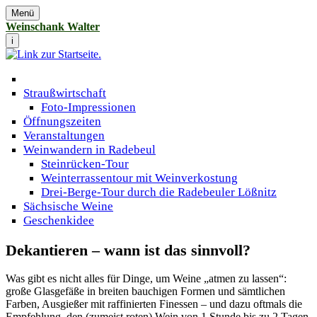
Menü
Weinschank Walter
i
Straußwirtschaft
Foto-Impressionen
Öffnungszeiten
Veranstaltungen
Weinwandern in Radebeul
Steinrücken-Tour
Weinterrassentour mit Weinverkostung
Drei-Berge-Tour durch die Radebeuler Lößnitz
Sächsische Weine
Geschenkidee
Dekantieren – wann ist das sinnvoll?
Was gibt es nicht alles für Dinge, um Weine „atmen zu lassen“:
große Glasgefäße in breiten bauchigen Formen und sämtlichen
Farben, Ausgießer mit raffinierten Finessen – und dazu oftmals die
Empfehlung, den (zumeist roten) Wein von 1 Stunde bis zu 2 Tagen