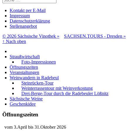
Kontakt per E-Mail
Impressum
Datenschutzerklärung
Stellenangebot
© 2026 Sächsische Vinothek »
SACHSEN.TOURS - Dresden »
↑
Nach oben
Straußwirtschaft
Foto-Impressionen
Öffnungszeiten
Veranstaltungen
Weinwandern in Radebeul
Steinrücken-Tour
Weinterrassentour mit Weinverkostung
Drei-Berge-Tour durch die Radebeuler Lößnitz
Sächsische Weine
Geschenkidee
Öffnungszeiten
vom 3.April bis 31.Oktober 2026