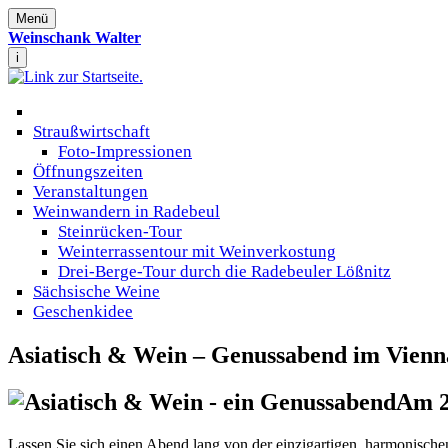
Menü
Weinschank Walter
i
Straußwirtschaft
Foto-Impressionen
Öffnungszeiten
Veranstaltungen
Weinwandern in Radebeul
Steinrücken-Tour
Weinterrassentour mit Weinverkostung
Drei-Berge-Tour durch die Radebeuler Lößnitz
Sächsische Weine
Geschenkidee
Asiatisch & Wein – Genussabend im Vien
Am 2
Lassen Sie sich einen Abend lang von der einzigartigen, harmonische