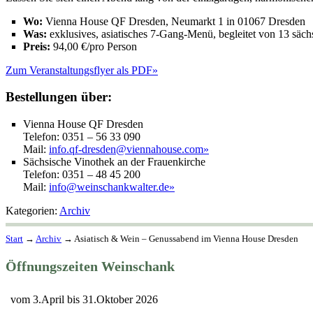
Wo:
Vienna House QF Dresden, Neumarkt 1 in 01067 Dresden
Was:
exklusives, asiatisches 7-Gang-Menü, begleitet von 13 säc
Preis:
94,00 €/pro Person
Zum Veranstaltungsflyer als PDF»
Bestellungen über:
Vienna House QF Dresden
Telefon: 0351 – 56 33 090
Mail:
info.qf-dresden@viennahouse.com»
Sächsische Vinothek an der Frauenkirche
Telefon: 0351 – 48 45 200
Mail:
info@weinschankwalter.de»
Kategorien:
Archiv
Start
→
Archiv
→
Asiatisch & Wein – Genussabend im Vienna House Dresden
Öffnungszeiten Weinschank
vom 3.April bis 31.Oktober 2026